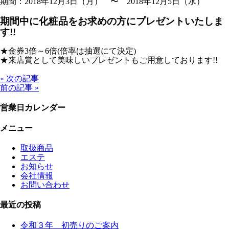
期間：2018年12月3日（月） 〜 2018年12月5日（水）
期間中に化粧品をお求めの方にプレゼントいたしま
す!!
★金券
3倍～6倍
(倍率は抽選にて決定)
★
来店賞
として美味しいプレゼントもご用意しております!!
« 次の記事
前の記事 »
営業日カレンダー
メニュー
取扱商品
エステ
お知らせ
会社情報
お問い合わせ
最近の投稿
令和３年 初売りのご案内